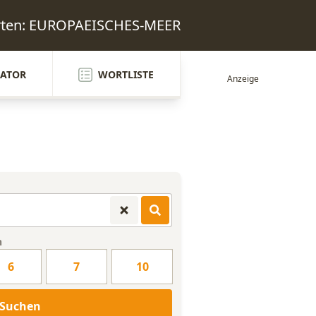
orten: EUROPAEISCHES-MEER
ATOR
WORTLISTE
n
6
7
10
Suchen