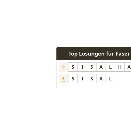
Top Lösungen für Faser
S
I
S
A
L
H
A
9
S
I
S
A
L
5