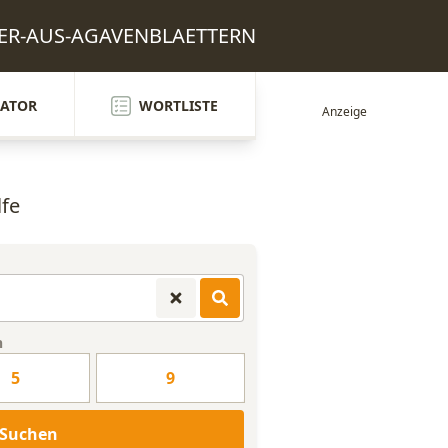
FASER-AUS-AGAVENBLAETTERN
ATOR
WORTLISTE
lfe
n
5
9
Suchen