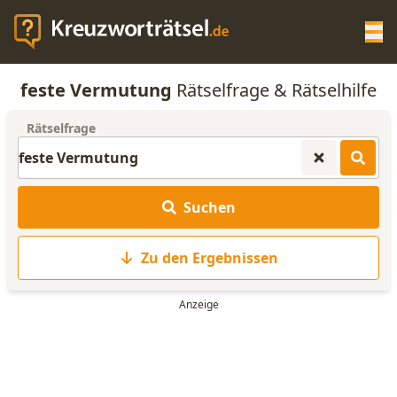
Op
feste Vermutung
Rätselfrage & Rätselhilfe
KREUZWORTRÄTSEL-HILFE
Rätselfrage
SCRABBLE HILFE
Suchen
ANAGRAMM-GENERATOR
Zu den Ergebnissen
WORTLISTE