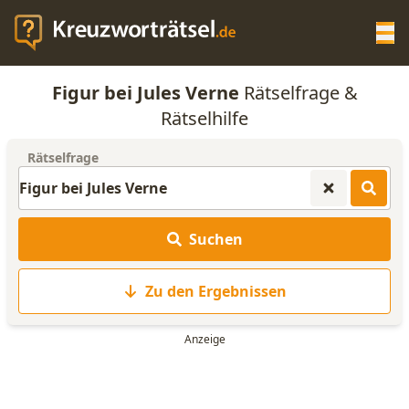
Op
Figur bei Jules Verne
Rätselfrage &
KREUZWORTRÄTSEL-HILFE
Rätselhilfe
Rätselfrage
SCRABBLE HILFE
ANAGRAMM-GENERATOR
Suchen
WORTLISTE
Zu den Ergebnissen