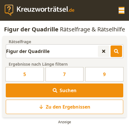
Op
Figur der Quadrille
Rätselfrage & Rätselhilfe
KREUZWORTRÄTSEL-HILFE
Rätselfrage
SCRABBLE HILFE
Ergebnisse nach Länge filtern
ANAGRAMM-GENERATOR
5
7
9
WORTLISTE
Suchen
Zu den Ergebnissen