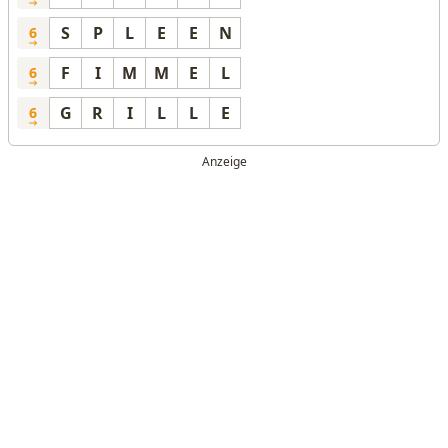
S
P
L
E
E
N
6
F
I
M
M
E
L
6
G
R
I
L
L
E
6