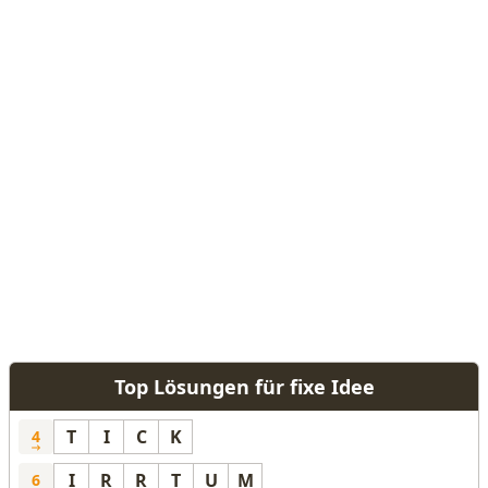
Top Lösungen für fixe Idee
T
I
C
K
4
I
R
R
T
U
M
6