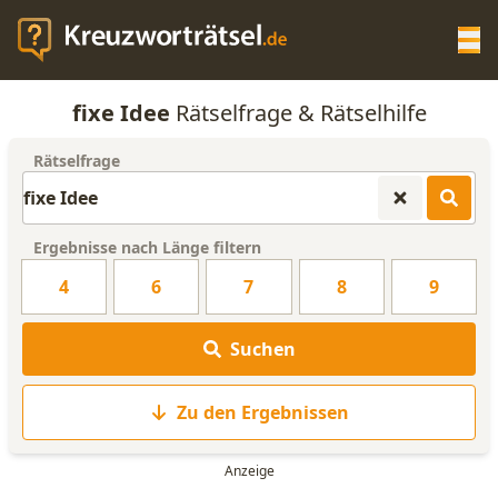
Op
fixe Idee
Rätselfrage & Rätselhilfe
KREUZWORTRÄTSEL-HILFE
Rätselfrage
SCRABBLE HILFE
Ergebnisse nach Länge filtern
ANAGRAMM-GENERATOR
4
6
7
8
9
WORTLISTE
Suchen
Zu den Ergebnissen