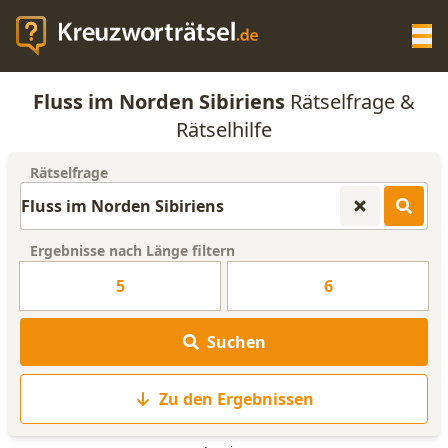
Op
Fluss im Norden Sibiriens
Rätselfrage &
KREUZWORTRÄTSEL-HILFE
Rätselhilfe
Rätselfrage
SCRABBLE HILFE
ANAGRAMM-GENERATOR
Ergebnisse nach Länge filtern
5
6
WORTLISTE
Suchen
Zu den Ergebnissen