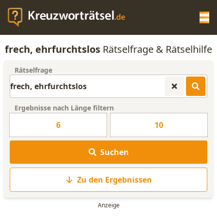
Op
frech, ehrfurchtslos
Rätselfrage & Rätselhilfe
KREUZWORTRÄTSEL-HILFE
Rätselfrage
SCRABBLE HILFE
Ergebnisse nach Länge filtern
ANAGRAMM-GENERATOR
6
10
WORTLISTE
Suchen
Zu den Ergebnissen