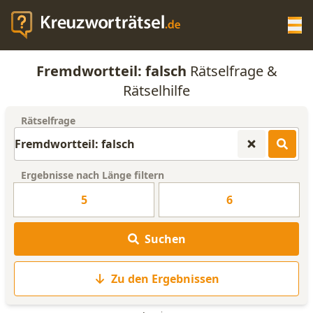
Op
Fremdwortteil: falsch
Rätselfrage &
KREUZWORTRÄTSEL-HILFE
Rätselhilfe
Rätselfrage
SCRABBLE HILFE
ANAGRAMM-GENERATOR
Ergebnisse nach Länge filtern
5
6
WORTLISTE
Suchen
Zu den Ergebnissen