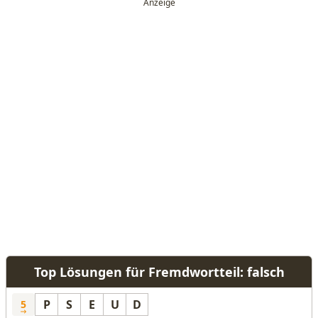
Top Lösungen für Fremdwortteil: falsch
P
S
E
U
D
5