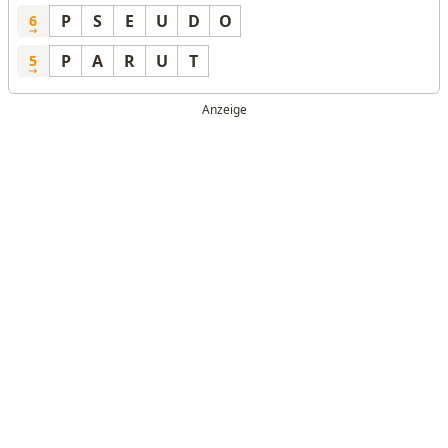
P
S
E
U
D
O
6
P
A
R
U
T
5