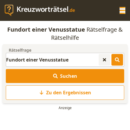
Op
Fundort einer Venusstatue
Rätselfrage &
KREUZWORTRÄTSEL-HILFE
Rätselhilfe
Rätselfrage
SCRABBLE HILFE
ANAGRAMM-GENERATOR
Suchen
WORTLISTE
Zu den Ergebnissen