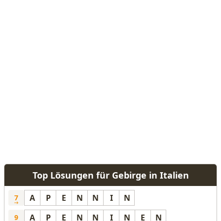
Top Lösungen für Gebirge in Italien
A
P
E
N
N
I
N
7
A
P
E
N
N
I
N
E
N
9