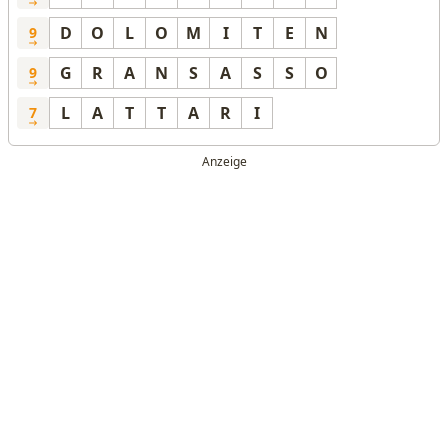
D
O
L
O
M
I
T
E
N
9
G
R
A
N
S
A
S
S
O
9
L
A
T
T
A
R
I
7