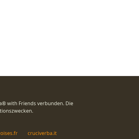
a® with Friends verbunden. Die
ationszwecken.
oises.fr
cruciverba.it