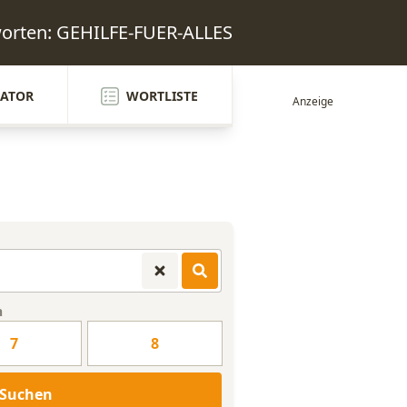
worten: GEHILFE-FUER-ALLES
ATOR
WORTLISTE
n
7
8
Suchen