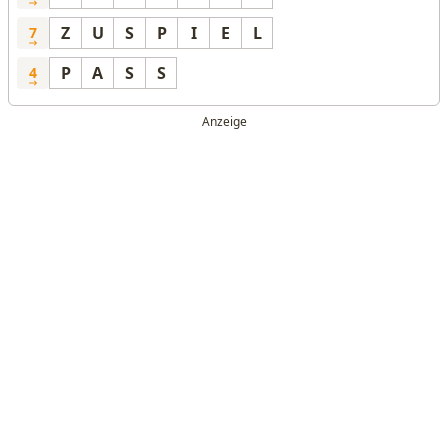
Z
U
S
P
I
E
L
7
P
A
S
S
4