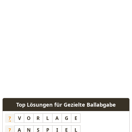
Top Lösungen für Gezielte Ballabgabe
V
O
R
L
A
G
E
7
A
N
S
P
I
E
L
7