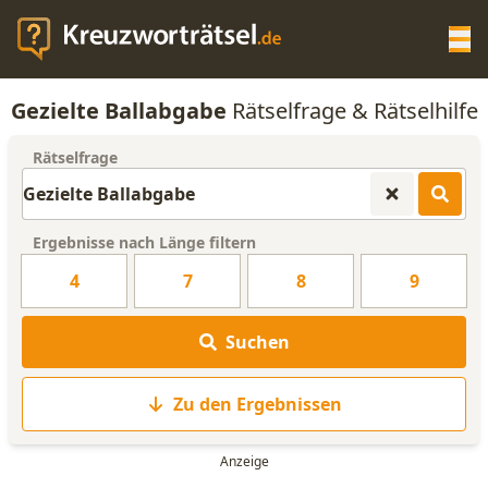
Op
Gezielte Ballabgabe
Rätselfrage & Rätselhilfe
KREUZWORTRÄTSEL-HILFE
Rätselfrage
SCRABBLE HILFE
Ergebnisse nach Länge filtern
ANAGRAMM-GENERATOR
4
7
8
9
WORTLISTE
Suchen
Zu den Ergebnissen