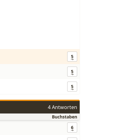
5
5
5
4 Antworten
Buchstaben
6