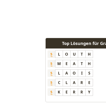
Top Lösungen für Gra
L
O
U
T
H
5
M
E
A
T
H
5
L
A
O
I
S
5
C
L
A
R
E
5
K
E
R
R
Y
5