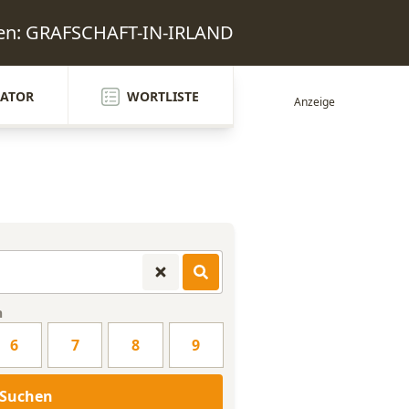
ten: GRAFSCHAFT-IN-IRLAND
ATOR
WORTLISTE
n
6
7
8
9
Suchen