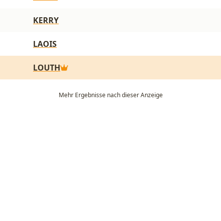
KERRY
LAOIS
LOUTH