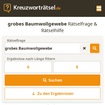
Op
grobes Baumwollgewebe
Rätselfrage &
KREUZWORTRÄTSEL-HILFE
Rätselhilfe
Rätselfrage
SCRABBLE HILFE
ANAGRAMM-GENERATOR
Ergebnisse nach Länge filtern
6
8
WORTLISTE
Suchen
Zu den Ergebnissen