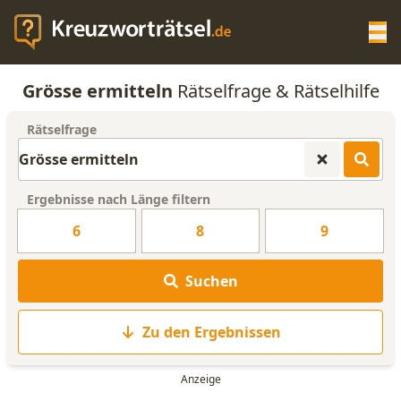
Op
Grösse ermitteln
Rätselfrage & Rätselhilfe
KREUZWORTRÄTSEL-HILFE
Rätselfrage
SCRABBLE HILFE
Ergebnisse nach Länge filtern
ANAGRAMM-GENERATOR
6
8
9
WORTLISTE
Suchen
Zu den Ergebnissen