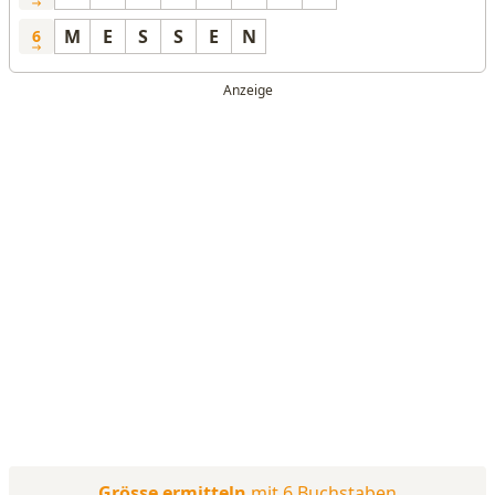
M
E
S
S
E
N
6
Grösse ermitteln
mit 6 Buchstaben