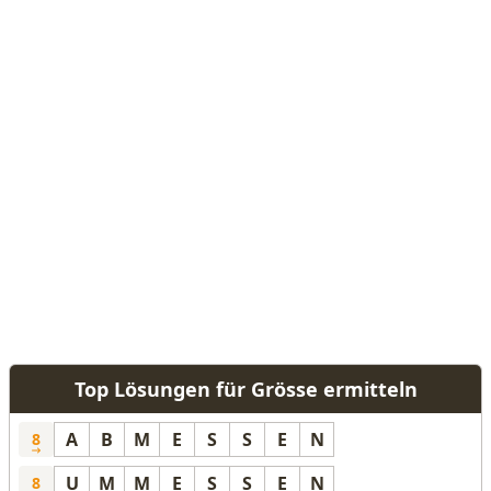
Top Lösungen für Grösse ermitteln
A
B
M
E
S
S
E
N
8
U
M
M
E
S
S
E
N
8