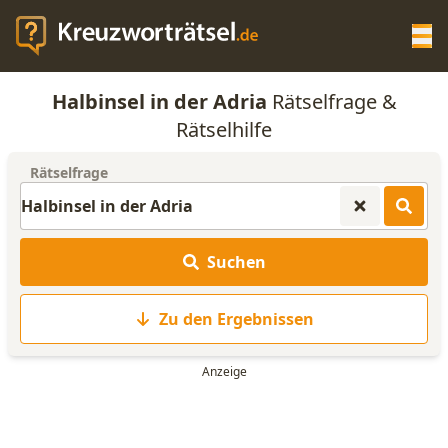
Op
Halbinsel in der Adria
Rätselfrage &
KREUZWORTRÄTSEL-HILFE
Rätselhilfe
Rätselfrage
SCRABBLE HILFE
ANAGRAMM-GENERATOR
Suchen
WORTLISTE
Zu den Ergebnissen