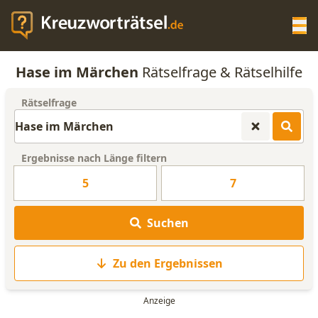
Op
Hase im Märchen
Rätselfrage & Rätselhilfe
KREUZWORTRÄTSEL-HILFE
Rätselfrage
SCRABBLE HILFE
Ergebnisse nach Länge filtern
ANAGRAMM-GENERATOR
5
7
WORTLISTE
Suchen
Zu den Ergebnissen