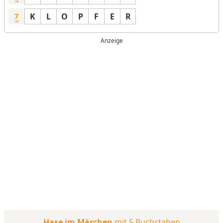
K
L
O
P
F
E
R
7
Hase im Märchen
mit 5 Buchstaben