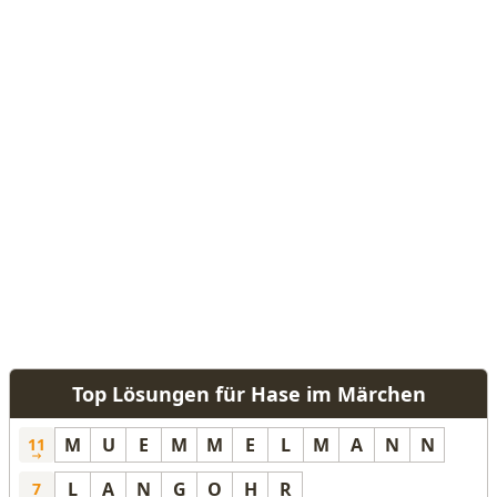
Top Lösungen für Hase im Märchen
M
U
E
M
M
E
L
M
A
N
N
11
L
A
N
G
O
H
R
7