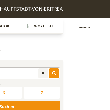
n: HAUPTSTADT-VON-ERITREA
ATOR
WORTLISTE
e
n
6
7
Suchen