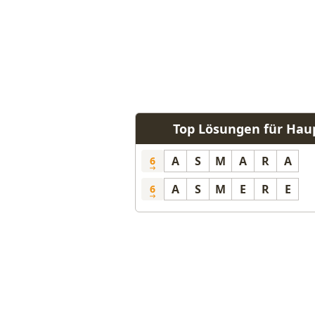
Top Lösungen für Haup
A
S
M
A
R
A
6
A
S
M
E
R
E
6