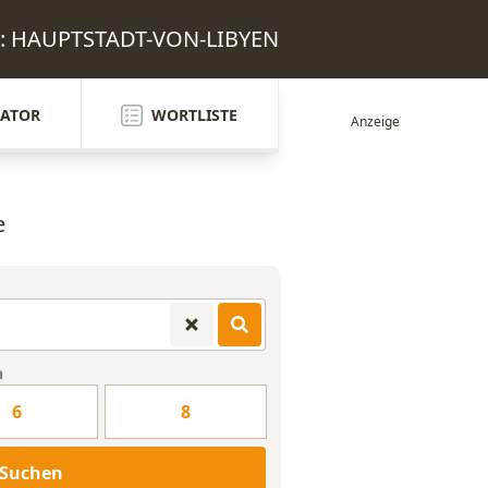
en: HAUPTSTADT-VON-LIBYEN
ATOR
WORTLISTE
e
n
6
8
Suchen