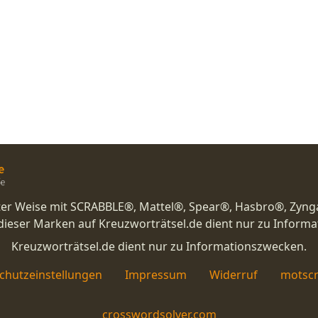
nster Weise mit SCRABBLE®, Mattel®, Spear®, Hasbro®, Zyng
eser Marken auf Kreuzworträtsel.de dient nur zu Inform
Kreuzworträtsel.de dient nur zu Informationszwecken.
chutzeinstellungen
Impressum
Widerruf
motscr
crosswordsolver.com