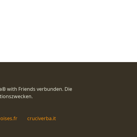
a® with Friends verbunden. Die
ationszwecken.
oises.fr
cruciverba.it