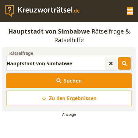
Op
Hauptstadt von Simbabwe
Rätselfrage &
KREUZWORTRÄTSEL-HILFE
Rätselhilfe
Rätselfrage
SCRABBLE HILFE
ANAGRAMM-GENERATOR
Suchen
WORTLISTE
Zu den Ergebnissen