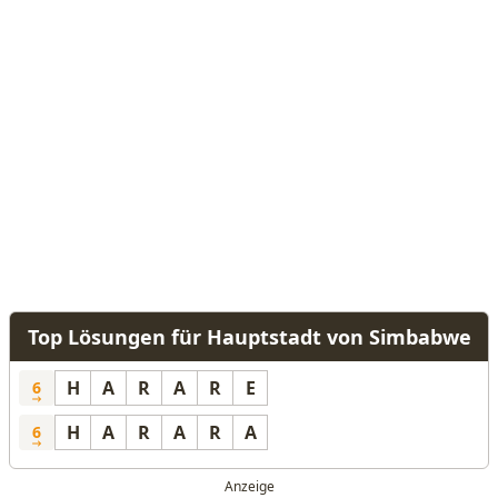
Top Lösungen für Hauptstadt von Simbabwe
H
A
R
A
R
E
6
H
A
R
A
R
A
6