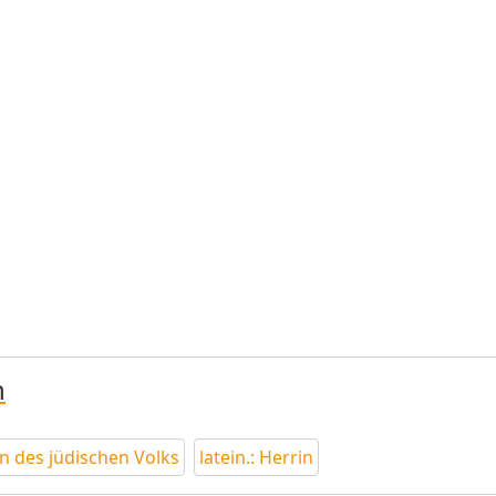
n
n des jüdischen Volks
latein.: Herrin