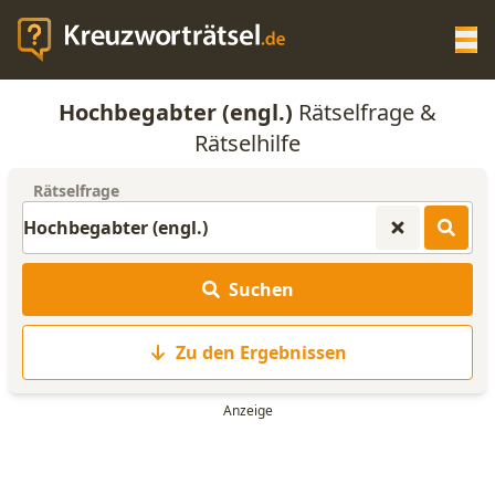
Op
Hochbegabter (engl.)
Rätselfrage &
KREUZWORTRÄTSEL-HILFE
Rätselhilfe
Rätselfrage
SCRABBLE HILFE
ANAGRAMM-GENERATOR
Suchen
WORTLISTE
Zu den Ergebnissen