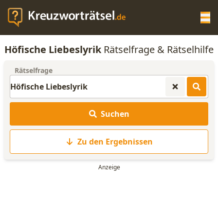
Op
Höfische Liebeslyrik
Rätselfrage & Rätselhilfe
KREUZWORTRÄTSEL-HILFE
Rätselfrage
SCRABBLE HILFE
Suchen
ANAGRAMM-GENERATOR
Zu den Ergebnissen
WORTLISTE