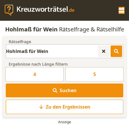
Op
Hohlmaß für Wein
Rätselfrage & Rätselhilfe
KREUZWORTRÄTSEL-HILFE
Rätselfrage
SCRABBLE HILFE
Ergebnisse nach Länge filtern
ANAGRAMM-GENERATOR
4
5
WORTLISTE
Suchen
Zu den Ergebnissen