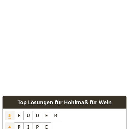
Top Lösungen für Hohlmaß für Wein
F
U
D
E
R
5
P
I
P
E
4