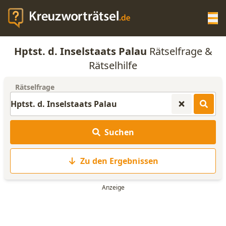
Op
Hptst. d. Inselstaats Palau
Rätselfrage &
KREUZWORTRÄTSEL-HILFE
Rätselhilfe
Rätselfrage
SCRABBLE HILFE
ANAGRAMM-GENERATOR
Suchen
WORTLISTE
Zu den Ergebnissen