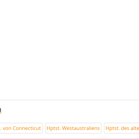
n
. von Connecticut
Hptst. Westaustraliens
Hptst. des al