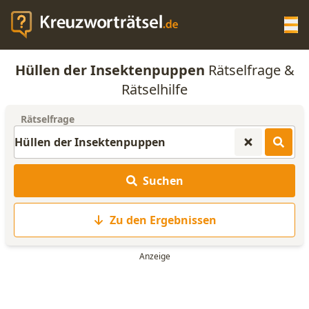
Op
Hüllen der Insektenpuppen
Rätselfrage &
KREUZWORTRÄTSEL-HILFE
Rätselhilfe
Rätselfrage
SCRABBLE HILFE
ANAGRAMM-GENERATOR
Suchen
WORTLISTE
Zu den Ergebnissen