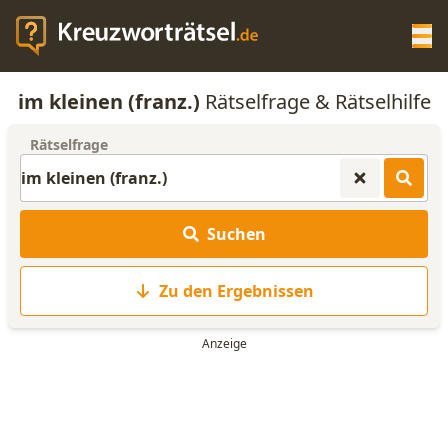
Op
im kleinen (franz.)
Rätselfrage & Rätselhilfe
KREUZWORTRÄTSEL-HILFE
Rätselfrage
SCRABBLE HILFE
Suchen
ANAGRAMM-GENERATOR
Zu den Ergebnissen
WORTLISTE