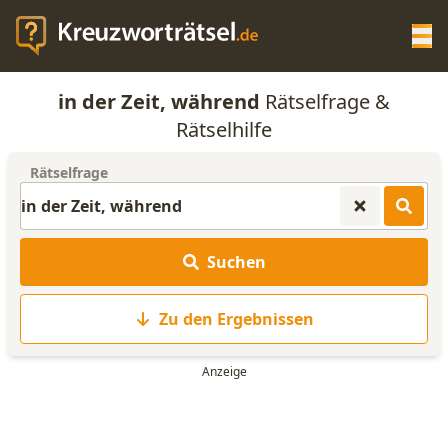
Op
in der Zeit, während
Rätselfrage &
KREUZWORTRÄTSEL-HILFE
Rätselhilfe
Rätselfrage
SCRABBLE HILFE
ANAGRAMM-GENERATOR
Suchen
WORTLISTE
Zu den Ergebnissen