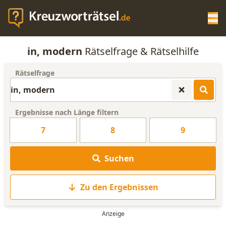
Op
in, modern
Rätselfrage & Rätselhilfe
KREUZWORTRÄTSEL-HILFE
Rätselfrage
SCRABBLE HILFE
Ergebnisse nach Länge filtern
ANAGRAMM-GENERATOR
7
8
9
WORTLISTE
Suchen
Zu den Ergebnissen