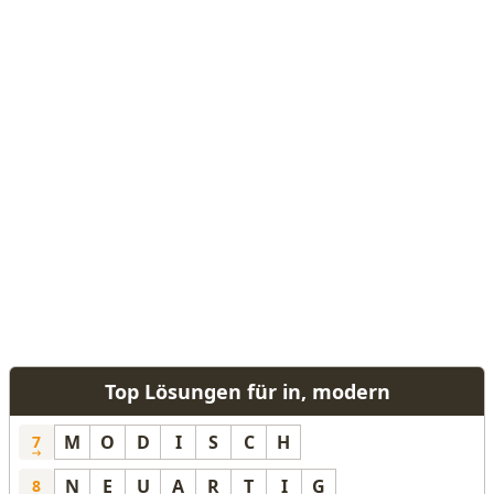
Top Lösungen für in, modern
M
O
D
I
S
C
H
7
N
E
U
A
R
T
I
G
8