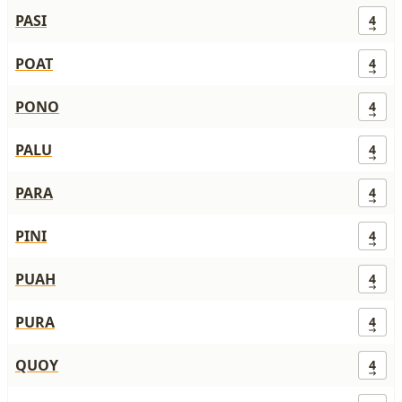
PASI
4
POAT
4
PONO
4
PALU
4
PARA
4
PINI
4
PUAH
4
PURA
4
QUOY
4