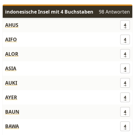
indonesische Insel mit 4 Buchstaben
98 Antworten
AHUS
4
AIFO
4
ALOR
4
ASIA
4
AUKI
4
AYER
4
BAUN
4
BAWA
4