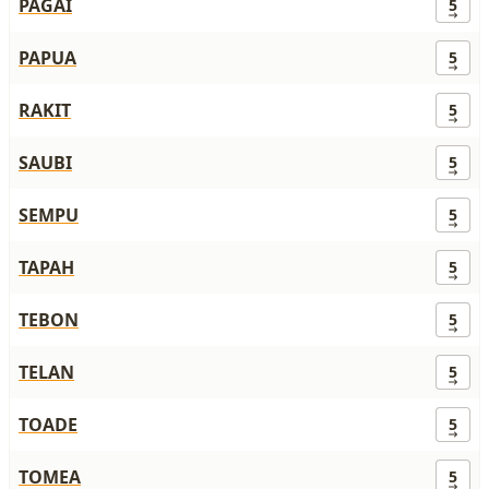
PAGAI
5
PAPUA
5
RAKIT
5
SAUBI
5
SEMPU
5
TAPAH
5
TEBON
5
TELAN
5
TOADE
5
TOMEA
5