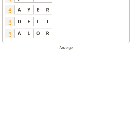
A
Y
E
R
4
D
E
L
I
4
A
L
O
R
4