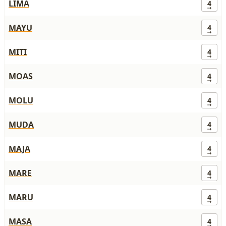
LIMA
4
MAYU
4
MITI
4
MOAS
4
MOLU
4
MUDA
4
MAJA
4
MARE
4
MARU
4
MASA
4