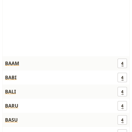
BAAM
4
BABI
4
BALI
4
BARU
4
BASU
4