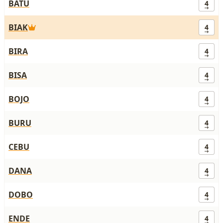
BATU
4
BIAK
4
BIRA
4
BISA
4
BOJO
4
BURU
4
CEBU
4
DANA
4
DOBO
4
ENDE
4