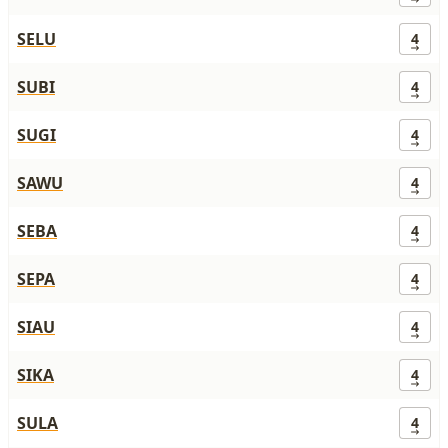
SELU
4
SUBI
4
SUGI
4
SAWU
4
SEBA
4
SEPA
4
SIAU
4
SIKA
4
SULA
4