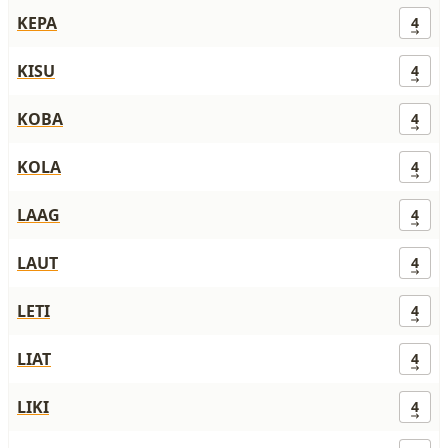
KEPA
4
KISU
4
KOBA
4
KOLA
4
LAAG
4
LAUT
4
LETI
4
LIAT
4
LIKI
4