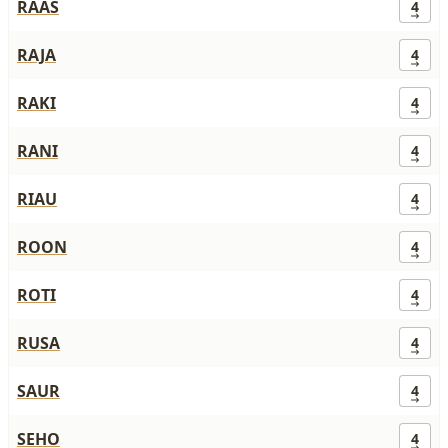
RAAS
4
RAJA
4
RAKI
4
RANI
4
RIAU
4
ROON
4
ROTI
4
RUSA
4
SAUR
4
SEHO
4