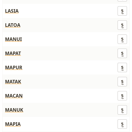
LASIA
5
LATOA
5
MANUI
5
MAPAT
5
MAPUR
5
MATAK
5
MACAN
5
MANUK
5
MAPIA
5