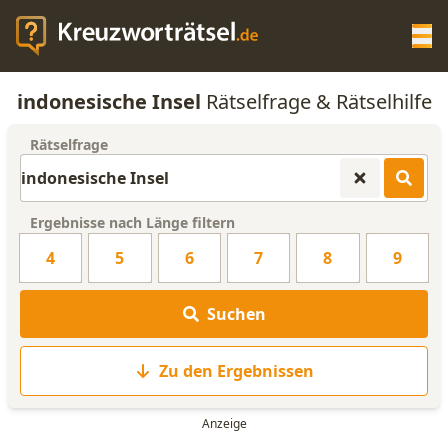
Op
indonesische Insel
Rätselfrage & Rätselhilfe
KREUZWORTRÄTSEL-HILFE
Rätselfrage
SCRABBLE HILFE
Ergebnisse nach Länge filtern
ANAGRAMM-GENERATOR
4
5
6
7
8
9
WORTLISTE
Suchen
Zu den Ergebnissen