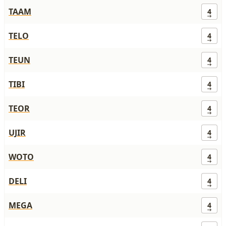
TAAM
4
TELO
4
TEUN
4
TIBI
4
TEOR
4
UJIR
4
WOTO
4
DELI
4
MEGA
4