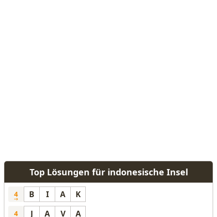
Top Lösungen für indonesische Insel
B
I
A
K
4
J
A
V
A
4