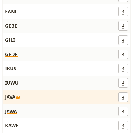
FANI
4
GEBE
4
GILI
4
GEDE
4
IBUS
4
IUWU
4
JAVA
4
JAWA
4
KAWE
4