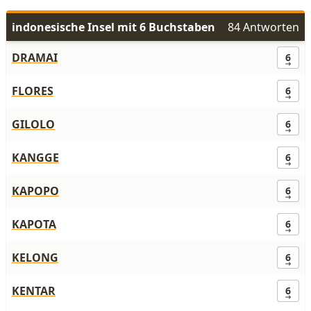
indonesische Insel mit 6 Buchstaben
84 Antworten
DRAMAI
6
FLORES
6
GILOLO
6
KANGGE
6
KAPOPO
6
KAPOTA
6
KELONG
6
KENTAR
6