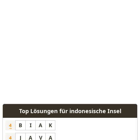
Top Lösungen für indonesische Insel
B
I
A
K
4
J
A
V
A
4