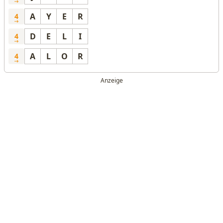
A
Y
E
R
4
D
E
L
I
4
A
L
O
R
4