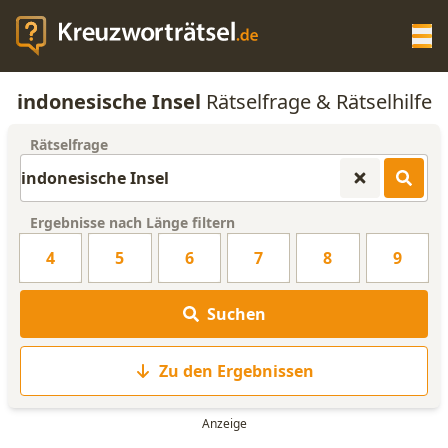
Op
indonesische Insel
Rätselfrage & Rätselhilfe
KREUZWORTRÄTSEL-HILFE
Rätselfrage
SCRABBLE HILFE
Ergebnisse nach Länge filtern
ANAGRAMM-GENERATOR
4
5
6
7
8
9
WORTLISTE
Suchen
Zu den Ergebnissen