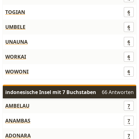
TOGIAN
6
UMBELE
6
UNAUNA
6
WORKAI
6
WOWONI
6
indonesische Insel mit 7 Buchstaben
66 Antworten
AMBELAU
7
ANAMBAS
7
ADONARA
7