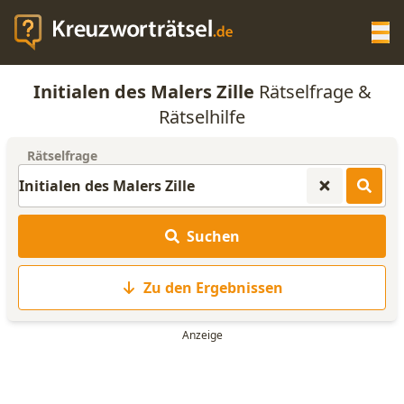
Op
Initialen des Malers Zille
Rätselfrage &
KREUZWORTRÄTSEL-HILFE
Rätselhilfe
Rätselfrage
SCRABBLE HILFE
ANAGRAMM-GENERATOR
Suchen
WORTLISTE
Zu den Ergebnissen