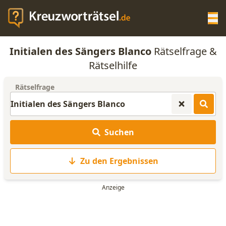
Op
Initialen des Sängers Blanco
Rätselfrage &
KREUZWORTRÄTSEL-HILFE
Rätselhilfe
Rätselfrage
SCRABBLE HILFE
ANAGRAMM-GENERATOR
Suchen
WORTLISTE
Zu den Ergebnissen