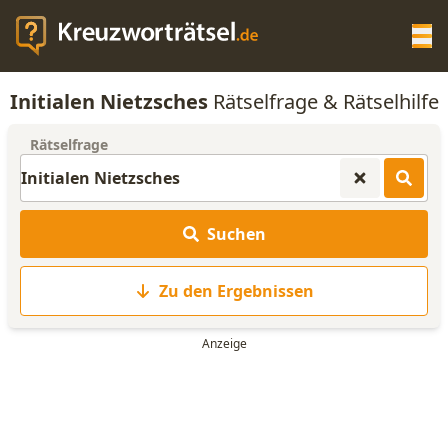
Op
Initialen Nietzsches
Rätselfrage & Rätselhilfe
KREUZWORTRÄTSEL-HILFE
Rätselfrage
SCRABBLE HILFE
Suchen
ANAGRAMM-GENERATOR
Zu den Ergebnissen
WORTLISTE