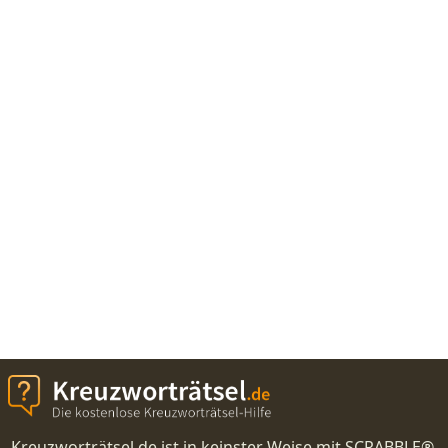
Kreuzworträtsel.de ist in keinster Weise mit SCRABBLE®,