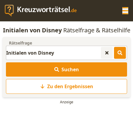
Op
Initialen von Disney
Rätselfrage & Rätselhilfe
KREUZWORTRÄTSEL-HILFE
Rätselfrage
SCRABBLE HILFE
Suchen
ANAGRAMM-GENERATOR
Zu den Ergebnissen
WORTLISTE