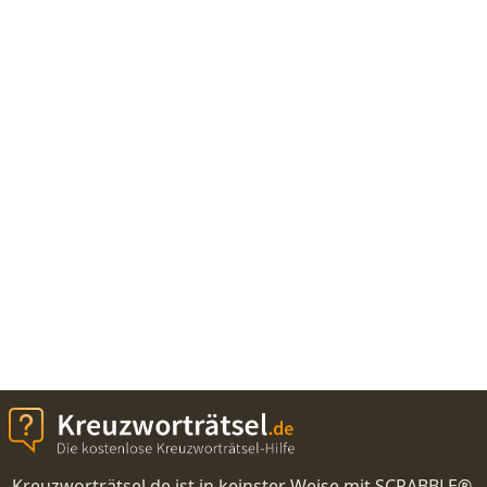
Kreuzworträtsel.de ist in keinster Weise mit SCRABBLE®,