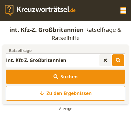
Op
int. Kfz-Z. Großbritannien
Rätselfrage &
KREUZWORTRÄTSEL-HILFE
Rätselhilfe
Rätselfrage
SCRABBLE HILFE
ANAGRAMM-GENERATOR
Suchen
WORTLISTE
Zu den Ergebnissen