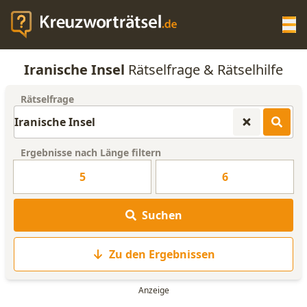
Op
Iranische Insel
Rätselfrage & Rätselhilfe
KREUZWORTRÄTSEL-HILFE
Rätselfrage
SCRABBLE HILFE
Ergebnisse nach Länge filtern
ANAGRAMM-GENERATOR
5
6
WORTLISTE
Suchen
Zu den Ergebnissen