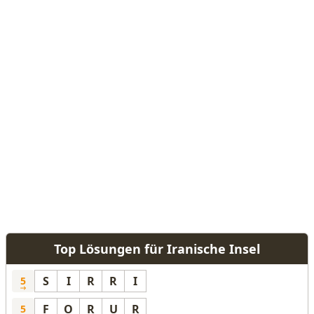
Top Lösungen für Iranische Insel
S
I
R
R
I
5
F
O
R
U
R
5