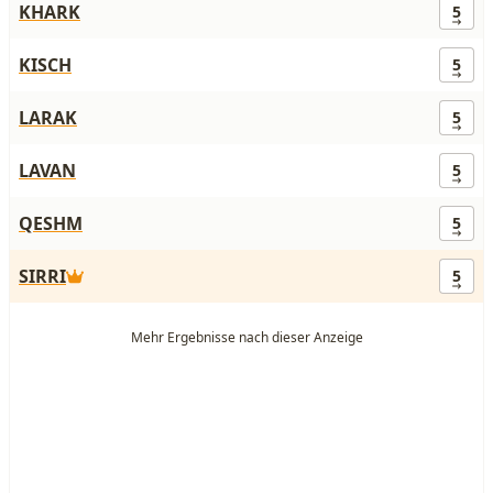
KHARK
5
KISCH
5
LARAK
5
LAVAN
5
QESHM
5
SIRRI
5