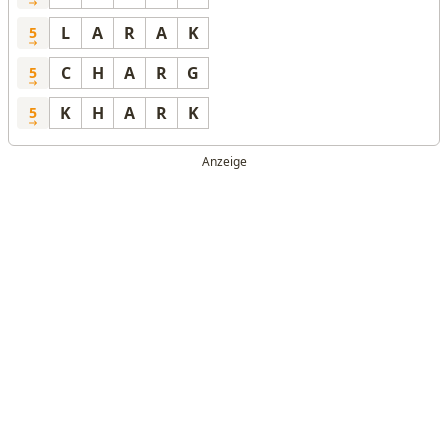
L
A
R
A
K
5
C
H
A
R
G
5
K
H
A
R
K
5