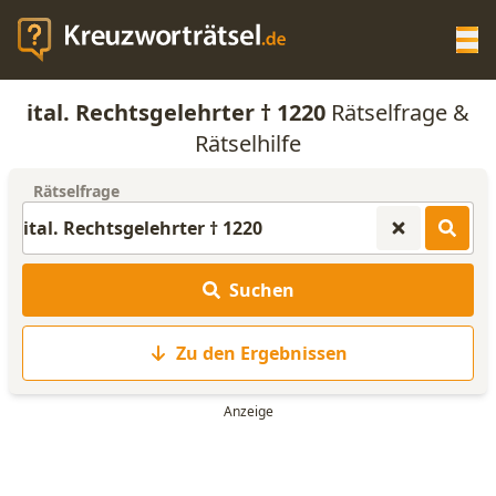
Op
ital. Rechtsgelehrter † 1220
Rätselfrage &
KREUZWORTRÄTSEL-HILFE
Rätselhilfe
Rätselfrage
SCRABBLE HILFE
ANAGRAMM-GENERATOR
Suchen
WORTLISTE
Zu den Ergebnissen