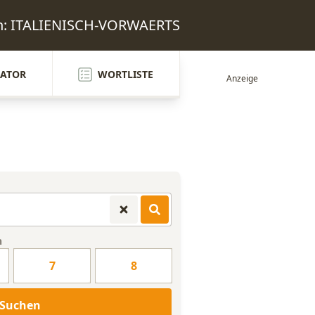
en: ITALIENISCH-VORWAERTS
ATOR
WORTLISTE
n
7
8
Suchen