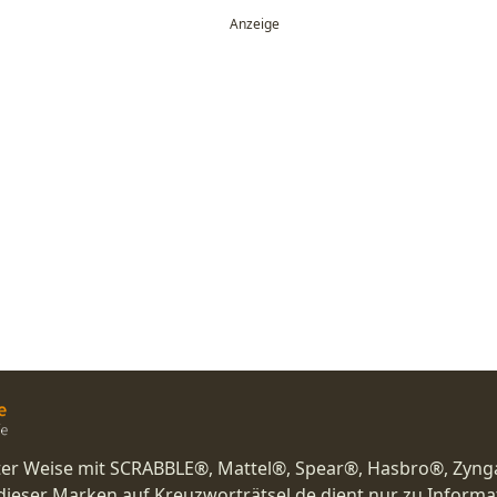
nster Weise mit SCRABBLE®, Mattel®, Spear®, Hasbro®, Zyng
eser Marken auf Kreuzworträtsel.de dient nur zu Inform