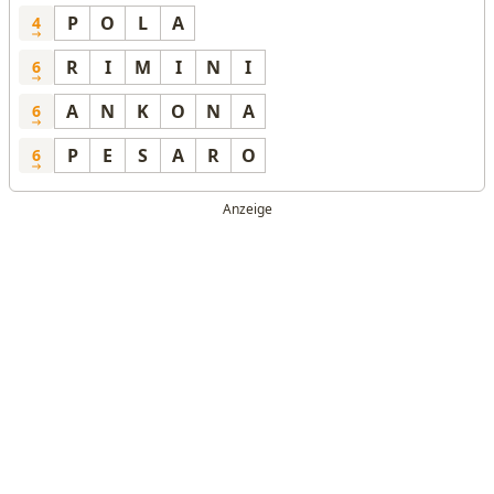
P
O
L
A
4
R
I
M
I
N
I
6
A
N
K
O
N
A
6
P
E
S
A
R
O
6