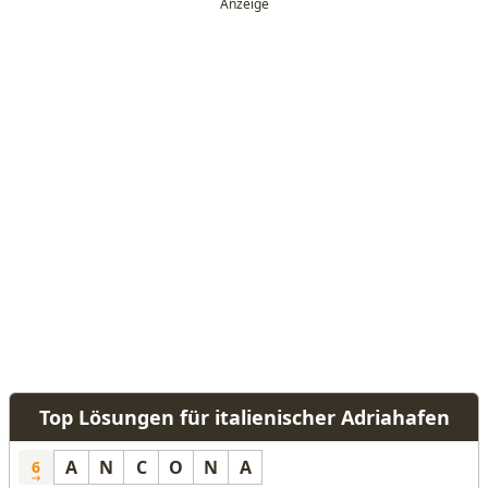
Top Lösungen für italienischer Adriahafen
A
N
C
O
N
A
6