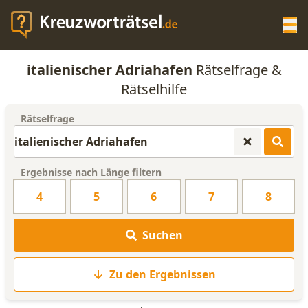
Op
italienischer Adriahafen
Rätselfrage &
KREUZWORTRÄTSEL-HILFE
Rätselhilfe
Rätselfrage
SCRABBLE HILFE
ANAGRAMM-GENERATOR
Ergebnisse nach Länge filtern
4
5
6
7
8
WORTLISTE
Suchen
Zu den Ergebnissen