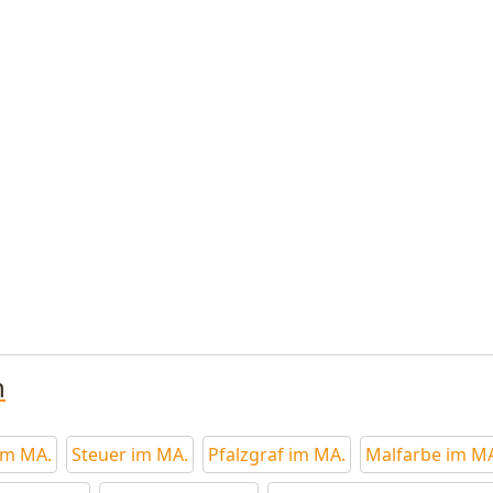
n
im MA.
Steuer im MA.
Pfalzgraf im MA.
Malfarbe im M