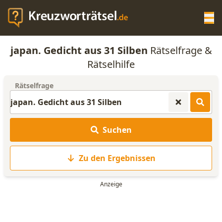
Op
japan. Gedicht aus 31 Silben
Rätselfrage &
KREUZWORTRÄTSEL-HILFE
Rätselhilfe
Rätselfrage
SCRABBLE HILFE
ANAGRAMM-GENERATOR
Suchen
WORTLISTE
Zu den Ergebnissen