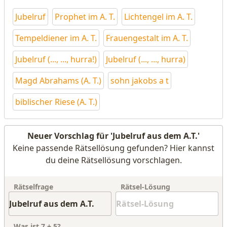
Jubelruf
Prophet im A. T.
Lichtengel im A. T.
Tempeldiener im A. T.
Frauengestalt im A. T.
Jubelruf (..., ..., hurra!)
Jubelruf (..., ..., hurra)
Magd Abrahams (A. T.)
sohn jakobs a t
biblischer Riese (A. T.)
Neuer Vorschlag für 'Jubelruf aus dem A.T.'
Keine passende Rätsellösung gefunden? Hier kannst
du deine Rätsellösung vorschlagen.
Rätselfrage
Rätsel-Lösung
Was ist
7
+
5
?