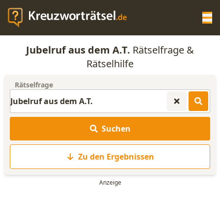
Op
Jubelruf aus dem A.T.
Rätselfrage &
KREUZWORTRÄTSEL-HILFE
Rätselhilfe
Rätselfrage
SCRABBLE HILFE
ANAGRAMM-GENERATOR
Suchen
WORTLISTE
Zu den Ergebnissen