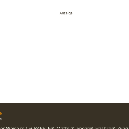
nster Weise mit SCRABBLE®, Mattel®, Spear®, Hasbro®, Zyng