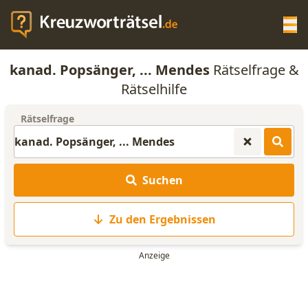
Op
kanad. Popsänger, ... Mendes
Rätselfrage &
KREUZWORTRÄTSEL-HILFE
Rätselhilfe
Rätselfrage
SCRABBLE HILFE
ANAGRAMM-GENERATOR
Suchen
WORTLISTE
Zu den Ergebnissen