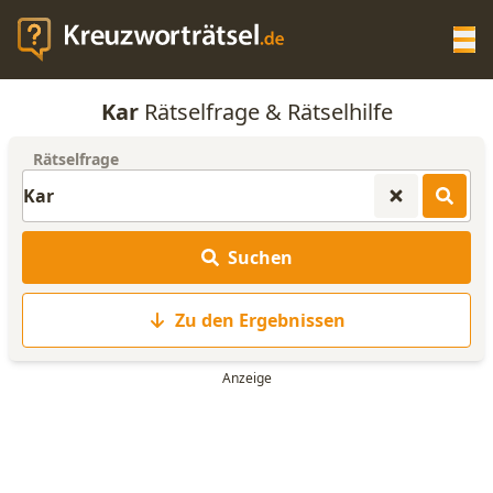
Op
Kar
Rätselfrage & Rätselhilfe
KREUZWORTRÄTSEL-HILFE
Rätselfrage
SCRABBLE HILFE
Suchen
ANAGRAMM-GENERATOR
Zu den Ergebnissen
WORTLISTE