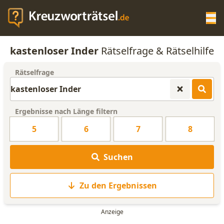
Op
kastenloser Inder
Rätselfrage & Rätselhilfe
KREUZWORTRÄTSEL-HILFE
Rätselfrage
SCRABBLE HILFE
Ergebnisse nach Länge filtern
ANAGRAMM-GENERATOR
5
6
7
8
WORTLISTE
Suchen
Zu den Ergebnissen