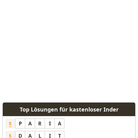
Top Lösungen für kastenloser Inder
P
A
R
I
A
5
D
A
L
I
T
5