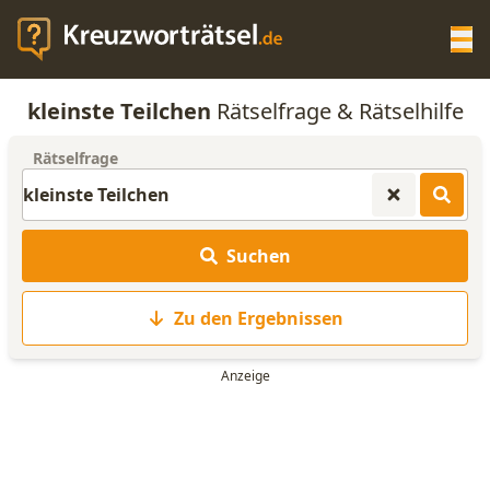
Op
kleinste Teilchen
Rätselfrage & Rätselhilfe
KREUZWORTRÄTSEL-HILFE
Rätselfrage
SCRABBLE HILFE
Suchen
ANAGRAMM-GENERATOR
Zu den Ergebnissen
WORTLISTE